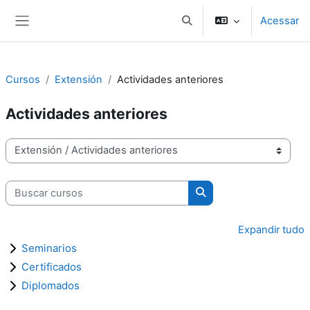
Ir para o conteúdo principal
Acessar
Toggle search input
Painel lateral
Cursos
Extensión
Actividades anteriores
Actividades anteriores
Categorias de Cursos
Buscar cursos
Buscar cursos
Expandir tudo
Seminarios
Certificados
Diplomados