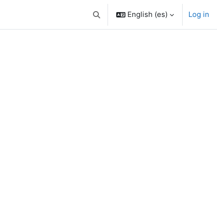
English ‎(es)‎
Log in
Toggle search input