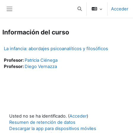
Salta al contenido principal
Acceder
Toggle search input
Panel lateral
Información del curso
La infancia: abordajes psicoanalíticos y filosóficos
Profesor:
Patricia Ciénega
Profesor:
Diego Vernazza
Usted no se ha identificado. (
Acceder
)
Resumen de retención de datos
Descargar la app para dispositivos móviles