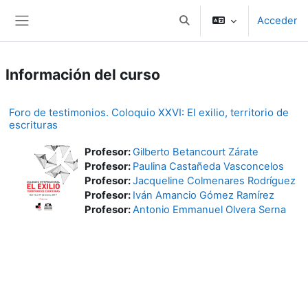
Salta al contenido principal
Acceder
Toggle search input
Panel lateral
Información del curso
Foro de testimonios. Coloquio XXVI: El exilio, territorio de
escrituras
Profesor:
Gilberto Betancourt Zárate
Profesor:
Paulina Castañeda Vasconcelos
Profesor:
Jacqueline Colmenares Rodríguez
Profesor:
Iván Amancio Gómez Ramírez
Profesor:
Antonio Emmanuel Olvera Serna