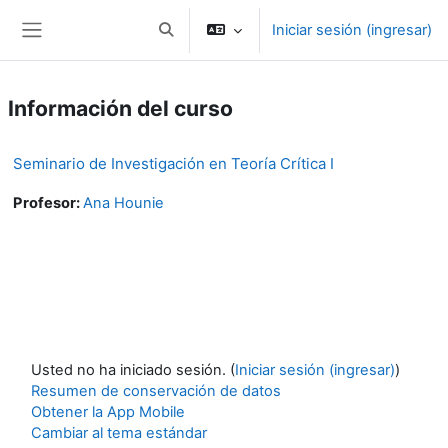
Saltar al contenido principal
Iniciar sesión (ingresar)
Activar o desactivar entrada de búsqueda
Pánel lateral
Información del curso
Seminario de Investigación en Teoría Crítica I
Profesor:
Ana Hounie
Usted no ha iniciado sesión. (
Iniciar sesión (ingresar)
)
Resumen de conservación de datos
Obtener la App Mobile
Cambiar al tema estándar