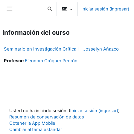
Saltar al contenido principal
Iniciar sesión (ingresar)
Activar o desactivar entrada de búsqueda
Pánel lateral
Información del curso
Seminario en Investigación Crítica I - Josselyn Añazco
Profesor:
Eleonora Cróquer Pedrón
Usted no ha iniciado sesión. (
Iniciar sesión (ingresar)
)
Resumen de conservación de datos
Obtener la App Mobile
Cambiar al tema estándar