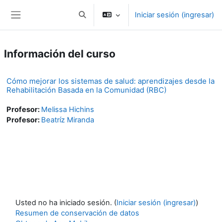
Saltar al contenido principal
Iniciar sesión (ingresar)
Activar o desactivar entrada de búsqueda
Pánel lateral
Información del curso
Cómo mejorar los sistemas de salud: aprendizajes desde la
Rehabilitación Basada en la Comunidad (RBC)
Profesor:
Melissa Hichins
Profesor:
Beatríz Miranda
Usted no ha iniciado sesión. (
Iniciar sesión (ingresar)
)
Resumen de conservación de datos