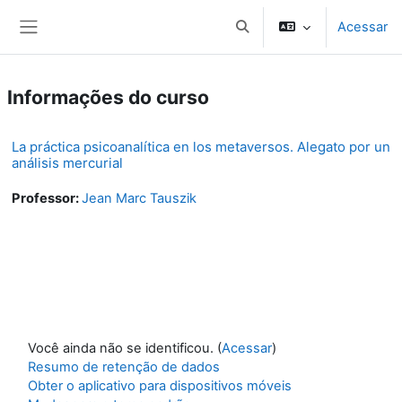
Ir para o conteúdo principal
Acessar
Toggle search input
Painel lateral
Informações do curso
La práctica psicoanalítica en los metaversos. Alegato por un
análisis mercurial
Professor:
Jean Marc Tauszik
Você ainda não se identificou. (
Acessar
)
Resumo de retenção de dados
Obter o aplicativo para dispositivos móveis