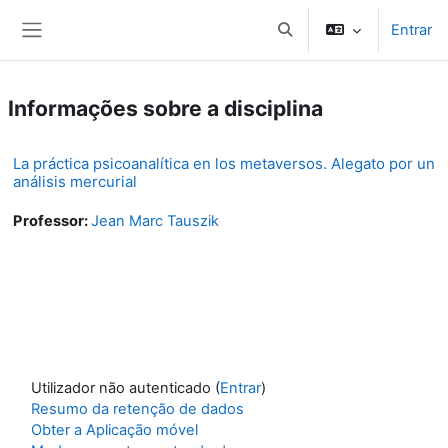
Ir para o conteúdo principal
Entrar
Toggle search input
Painel lateral
Informações sobre a disciplina
La práctica psicoanalítica en los metaversos. Alegato por un
análisis mercurial
Professor:
Jean Marc Tauszik
Utilizador não autenticado (
Entrar
)
Resumo da retenção de dados
Obter a Aplicação móvel